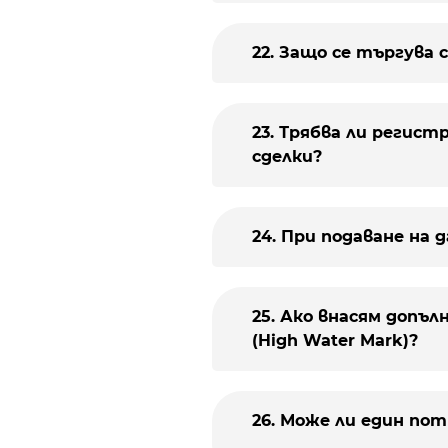
22. Защо се търгува
23. Трябва ли регис
сделки?
24. При подаване на 
25. Ако внасям допъл
(High Water Mark)?
26. Може ли един по