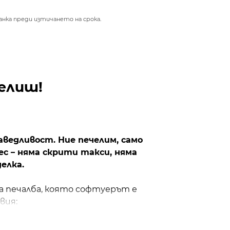
нка преди изтичането на срока.
елиш!
аведливост. Ние печелим, само
ес – няма скрити такси, няма
елка.
а печалба, която софтуерът е
вия:
стойност (High-Water Mark)