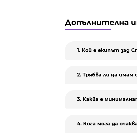
Так
Так
Допълнителна 
Проч
1. Кой е екипът зад 
2. Трябва ли да има
3. Каква е минималн
4. Кога мога да очак