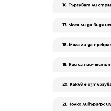
16. Търгуват ли стр
17. Мога ли да видя 
18. Мога ли да прекр
19. Кои са най-чести
20. Какъв е изтъргув
21. Колко ливъридж 