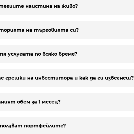
атегиите наистина на живо?
историята на търговията си?
атя услугата по всяко време?
те грешки на инвеститора и как да ги избегнеш?
аният обем за 1 месец?
използват портфейлите?