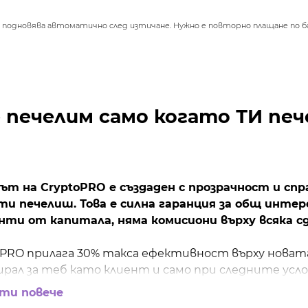
подновява автоматично след изтичане. Нужно е повторно плащане по ба
 печелим само когато ТИ печ
ът на CryptoPRO е създаден с прозрачност и спр
 ти печелиш. Това е силна гаранция за общ интер
нти от капитала, няма комисиони върху всяка сд
oPRO прилага 30% такса ефективност върху новат
ирал за теб като клиент и само при следните усло
ти повече
тфейлът ти трябва да достигне нова най-висока 