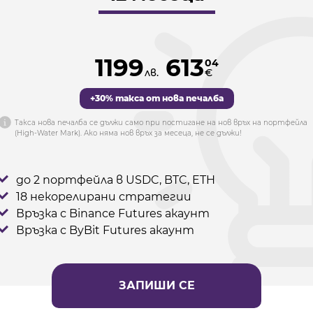
1199
613
04
лв.
€
+30% такса от нова печалба
Tакса нова печалба се дължи само при постигане на нов връх на портфейла
(High-Water Mark). Ако няма нов връх за месеца, не се дължи!
до 2 портфейла в USDC, BTC, ETH
18 некорелирани стратегии
Връзка с Binance Futures акаунт
Връзка с ByBit Futures акаунт
ЗАПИШИ СЕ