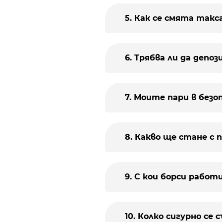
5. Как се смята такс
6. Трябва ли да депо
7. Моите пари в безо
8. Какво ще стане с 
9. С кои борси рабо
10. Колко сигурно се