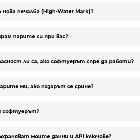
а нова печалба (High-Water Mark)?
зирам парите си при вас?
пасност ли са, ако софтуерът спре да работи?
парите ми, ако пазарът се срине?
ти софтуерът?
 съхраняват моите данни и API ключове?