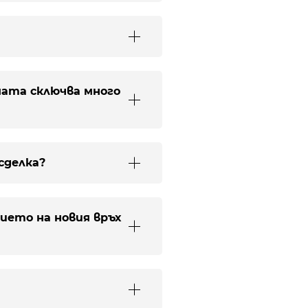
мата сключва много
сделка?
нието на новия връх