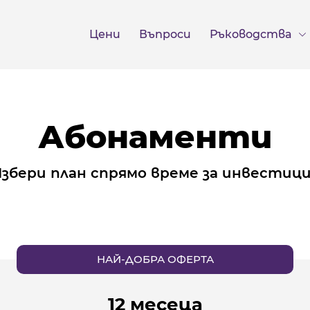
Цени
Въпроси
Ръководствa
Абонаменти
збери план спрямо време за инвестиц
НАЙ-ДОБРА ОФЕРТА
12 месеца