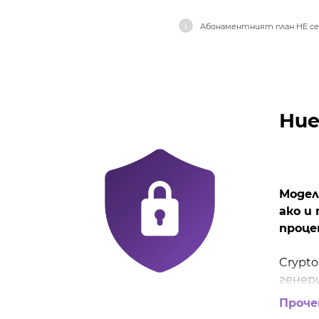
Абонаментният план НЕ се 
Ние
Модел
ако и
проце
Crypt
генер
Проче
Пор