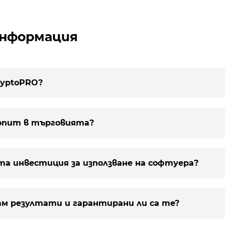
сата се изчислява върху разликата между последн
сата се начислява веднъж месечно, само ако има но
информация
ети Ръководство
CryptoPRO?
м опит в търговията?
ата инвестиция за използване на софтуера?
вам резултати и гарантирани ли са те?