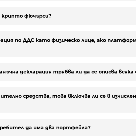
 с крипто фючърси?
трация по ДДС като физическо лице, ако платфор
данъчна декларация трябва ли да се описва всяка 
нително средства, това включва ли се в изчисле
требител да има два портфейла?