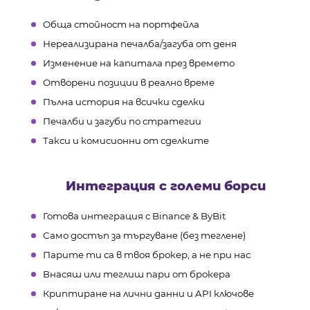
Обща стойност на портфейла
Нереализирана печалба/загуба от деня
Изменение на капитала през времето
Отворени позиции в реално време
Пълна история на всички сделки
Печалби и загуби по стратегии
Такси и комисионни от сделките
Интеграция с големи борси
Готова интеграция с Binance & ByBit
Само достъп за търгуване (без теглене)
Парите ти са в твоя брокер, а не при нас
Внасяш или теглиш пари от брокера
Криптиране на лични данни и API ключове