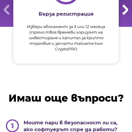
Бърза регистрация
Избери абонамент за 3 или 12 месеца
спрямо твоя времеви хоризонт на
инвестиране и капитал за крипто
търговия и заплати таксата към
CryptoPRO
Имаш още въпроси?
Моите пари в безопасност ли са,
1
ако софтуерът спре да работи?