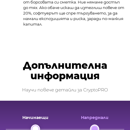
от борсовата си сметка. Ние нямаме достъп
до тях. Ако обаче искаш да изтеглиш повече от
20%, софтуерът ще спре търгуването, за да
намали експозицията и риска, заради по-малкия
капитал.
Допълнителна
информация
Научи повече детайли за CryptoPRO
Начинаещи
Напреднали