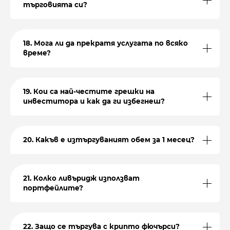
търговията си?
18. Мога ли да прекратя услугата по всяко
време?
19. Кои са най-честите грешки на
инвеститора и как да ги избегнеш?
20. Какъв е изтъргуваният обем за 1 месец?
21. Колко ливъридж използват
портфейлите?
22. Защо се търгува с крипто фючърси?