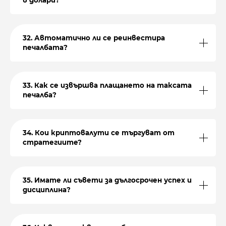
в долари?
32. Автоматично ли се реинвестира
печалбата?
33. Как се извършва плащането на таксата
печалба?
34. Кои криптовалути се търгуват от
стратегиите?
35. Имате ли съвети за дългосрочен успех и
дисциплина?