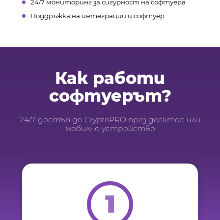
24/7 мониторинг за сигурност на софтуера
Поддръжка на интеграции и софтуер
Как работи
софтуерът?
24/7 достъп до CryptoPRO през десктоп или
мобилно устройство
1