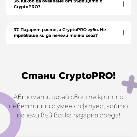
36. Какво да очакваме от бъдещето с
CryptoPRO?
37. Пазарът расте, а CryptoPRO губи. Не
трябваше ли да печели точно сега?
Стани CryptoPRO!
Автоматизирай своите крипто
инвестиции с умен софтуер, който
печели във всяка пазарна среда!