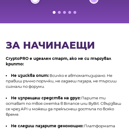
ЗА НАЧИНАЕЩИ
CryptoPRO е идеален старт, ако не си търгувал
kpuптo:
Не изисква опит:
Всичко е автоматизирано. Не
правиш ръчно поръчки, не гадаеш пазара, не търсиш
сигнали по форуми.
Не изпращаш средства на друг:
Парите ти
остават по твоя сметка в Binance или ByBit. Свързваш
се чрез API и можеш да прекъснеш достъпа по всяко
време.
Не следиш пазарите денонощно:
Платформата