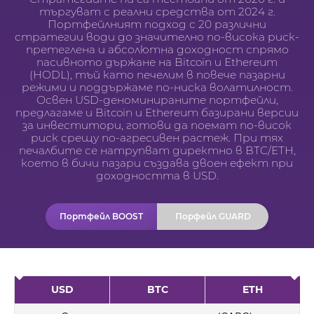
търгуват с реални средства от 2024 г.
Портфейлният подход с 20 различни
стратегии води до значително по-висока риск-
претеглена и абсолютна доходност спрямо
пасивното държане на Bitcoin и Ethereum
(HODL), тъй като печелим в повече пазарни
режими и поддържаме по-ниска волатилност.
Освен USD-деноминираните портфейли,
предлагаме и Bitcoin и Ethereum базирани версии
за инвеститори, готови да поемат по-висок
риск срещу по-агресивен растеж. При тях
печалбите се натрупват директно в BTC/ETH,
което в бичи пазари създава двоен ефект при
доходността в USD.
Портфейл BOOST
Порфейл GUARD
USD
BTC
ETH