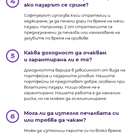
4
ако пазарът се срине?
Софтуерът използва къси стратегии и
хеджиране, за да печели дори по време на мечи
пазари. Например, 2 от стратегиите са
предназначени за печалба или намаляване на
загубите по време на сривове.
Каква доходност да очаквам
5
и гарантирана ли е тя?
Доходността варира в зависимост от вида на
портфейла и пазарните условия. Нашите
портфейли се представят добре, особено при
волатилни пазари. Нищо обаче не е
гарантирано. Нашата работа е да намалим
риска, но не можем да го елиминираме.
Мога ли да изтегля печалбата си
6
или трябва да чакам?
Може да изтеглиш парите си по всяко време