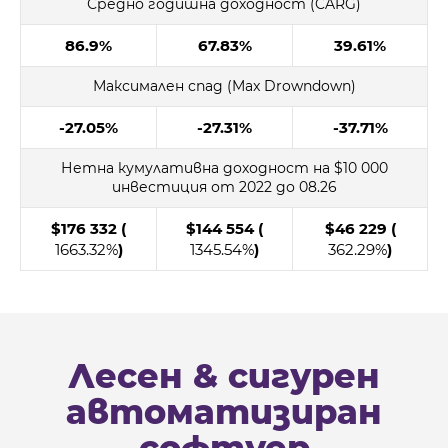
Средно годишна доходност (CARG)
86.9%
67.83%
39.61%
Максимален спад (Max Drowndown)
-27.05%
-27.31%
-37.71%
Нетна кумулативна доходност на $10 000
инвестиция от 2022 до 08.26
$176 332 (
$144 554 (
$46 229 (
1663.32%
)
1345.54%
)
362.29%
)
Лесен & сигурен
автоматизиран
софтуер