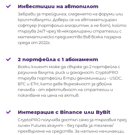
Инвестиции на автопилот
Забравu за тpeйдuнгa, следенето на форумu или
криптовалути. Довери се на автоматизиран
софтуер (портфолио алгоритъм, а не бот), който
тъpгyвa 24/7 чрез 18 некорелирани стратегии с
математическо предимство във всяка пазарна
среда от 2022г.
2 портфейла с 1 абонамент
Всеки клиент може да свърже до 2 портфейла с
различна валута, риск и доходност. CryptoPRO
търгува портфейли в три деноминации - USDC,
BTC и ETH, като дава възможност за двойна
печалба - от ефективност на стратегии и
покачване на цена на актив.
Интеграция с Binance или ByBit
CryptoPRO получава достъп само за търговия през
личен Futures акаунт – без права за теглене/
прехвърляне на средства. За напълно начинаещи,