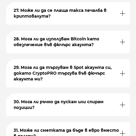
27. Може ли да се плаща такса печалба в
криптовалута?
28. Мога ли да използвам Bitcoin като
обезпечение във фючърс акаунта?
29. Мога ли да търгувам в Spot акаунта си,
докато CryptoPRO търгува във фючърс
акаунта ми?
30. Мога ли ръчно да пускам или спирам
позиции?
31. Може ли сметката да бъде в евро вместо