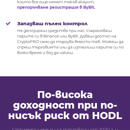
които все още нямат такъв акаунт,
препоръчваме регистрация в ByBit.
Запазваш пълен контрол
Не депозираш средства при нас. Съхраняваш
парите си в Binance или ByBit. Даваш достъп на
CryptoPRO само да търгува вместо теб. Mожеш да
спреш търговията или да изтеглиш парите си по
всяко време и без да чакаш.
По-висока
доходност при по-
нисък риск от HODL
Стратегиите ни са тествани от 2020 г. и