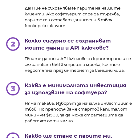
Да! Ние не съхраняваме парите на нашите
клиенти. Ако софтуерът спре да търгува,
парите ти остават защитени в твоя
брокерски акаунт.
Колко сигурно се съхраняват
2
моите данни и API ключове?
Твоите данни и API ключове са криптирани и се
съхраняват във вътрешна мрежа, която е
недостъпна през интернет за външни лица.
Каква е минималната инвестиция
3
за използване на софтуера?
Няма такава. Изборът за начална инвестиция е
твой. Но препоръчваме стартов капитал от
минимум $1500, за да може стратегиите да
работят оптимално.
Какво ще стане с парите ми,