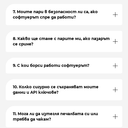
7. Моите пари в безопасност ли са, ако
софтуерът спре да работи?
8. Какво ще стане с парите ми, ако пазарът
се срине?
9. С кои борси работи софтуерът?
10. Колко сигурно се съхраняват моите
данни и API ключове?
11. Мога ли да изтегля печалбата си или
трябва да чакам?